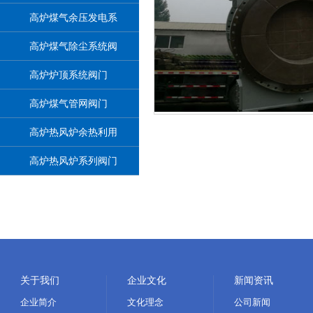
高炉煤气余压发电系
统阀门
高炉煤气除尘系统阀
门
高炉炉顶系统阀门
高炉煤气管网阀门
高炉热风炉余热利用
系统阀门
高炉热风炉系列阀门
关于我们
企业文化
新闻资讯
企业简介
文化理念
公司新闻