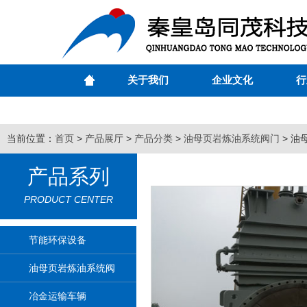
关于我们
企业文化
行
当前位置：
首页
>
产品展厅
>
产品分类
>
油母页岩炼油系统阀门
> 油
产品系列
PRODUCT CENTER
节能环保设备
油母页岩炼油系统阀
门
冶金运输车辆